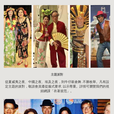
主題派對
從夏威夷之夜、中國之夜、埃及之夜，到牛仔穀倉舞...不勝枚舉。凡有設
定主題的派對，敬請會員遵從服式要求, 以示尊重。詳情可瀏覽我們的視
頻網課「衣著規范」。