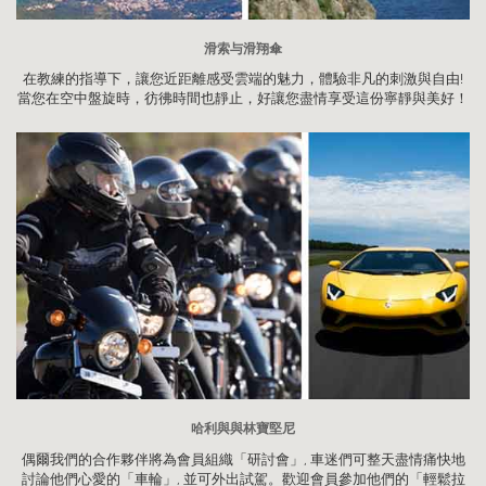
滑索与滑翔傘
在教練的指導下，讓您近距離感受雲端的魅力，體驗非凡的刺激與自由!
當您在空中盤旋時，彷彿時間也靜止，好讓您盡情享受這份寧靜與美好！
哈利與與林寶堅尼
偶爾我們的合作夥伴將為會員組織「研討會」, 車迷們可整天盡情痛快地
討論他們心愛的「車輪」, 並可外出試駕。歡迎會員參加他們的「輕鬆拉