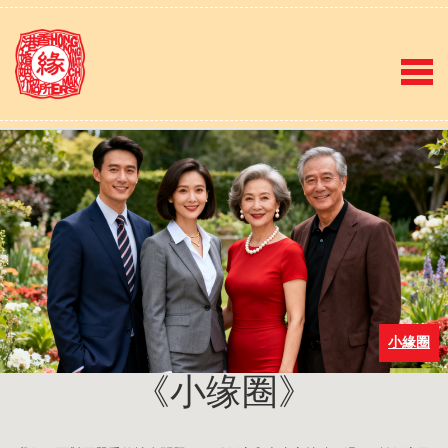
小緣圈
《小缘圈》