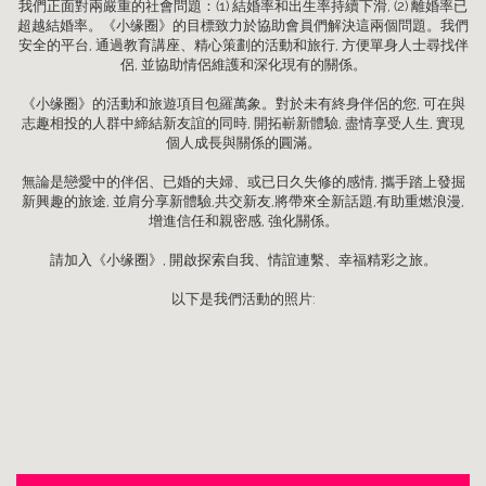
我們正面對兩嚴重的社會問題：(1) 結婚率和出生率持續下滑, (2) 離婚率已
超越結婚率。《小缘圈》的目標致力於協助會員們解決這兩個問題。我們
安全的平台, 通過教育講座、精心策劃的活動和旅行, 方便單身人士尋找伴
侶, 並協助情侶維護和深化現有的關係。
《小缘圈》的活動和旅遊項目包羅萬象。對於未有終身伴侶的您, 可在與
志趣相投的人群中締結新友誼的同時, 開拓嶄新體驗, 盡情享受人生, 實現
個人成長與關係的圓滿。
無論是戀愛中的伴侶、已婚的夫婦、或已日久失修的感情, 攜手踏上發掘
新興趣的旅途, 並肩分享新體驗,共交新友,將帶來全新話題,有助重燃浪漫,
增進信任和親密感, 強化關係。
請加入《小缘圈》, 開啟探索自我、情誼連繫、幸福精彩之旅。
以下是我們活動的照片: