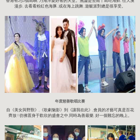
香港有250個島嶼, 乃海洋愛好者的天堂。無論是去南丫島吃海鮮, 往大澳
漫步, 去看看粉紅色海豚...或在海上跳舞…遊艇派對總是很享受。
年度慈善歌唱比賽
自《美女與野獸》,《歌劇魅影》到《讓我在此》,會員的才藝可真是百花
齊放 ! 彷彿置身于歡欣的盛會之中,同時為善最樂, 好一個難忘的晚上。