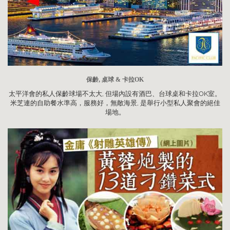
保齡, 桌球 & 卡拉OK
太平洋會的私人保齡球場不太大, 但場內設有酒巴、台球桌和卡拉OK室。
米芝連的自助餐水準高，服務好，無敵海景, 是舉行小型私人聚會的絕佳
場地。