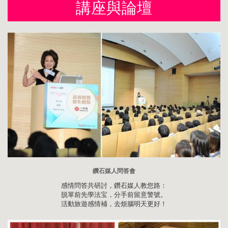
講座與論壇
鑽石媒人問答會
感情問答共研討，鑽石媒人教您路：
脱單前先學法宝，分手前留意警號。
活動旅遊感情補，去烦腦明天更好！