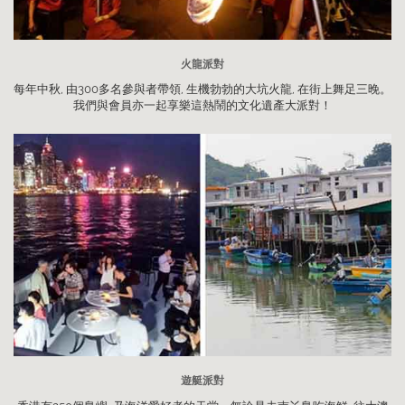
火龍派對
每年中秋, 由300多名參與者帶領, 生機勃勃的大坑火龍, 在街上舞足三晚。
我們與會員亦一起享樂這熱鬧的文化遺產大派對！
遊艇派對