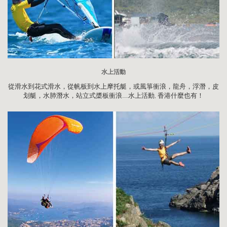
水上活動
從滑水到花式滑水，從帆板到水上摩托艇，或風箏衝浪，龍舟，浮潛，皮
划艇，水肺潛水，站立式槳板衝浪......水上活動, 香港什麼也有！