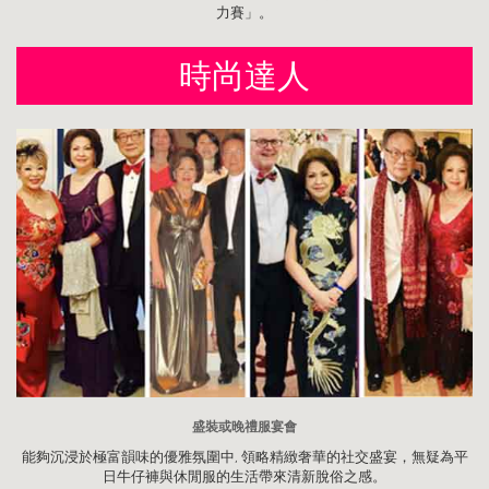
力賽」。
時尚達人
盛裝或晚禮服宴會
能夠沉浸於極富韻味的優雅氛圍中, 領略精緻奢華的社交盛宴，無疑為平
日牛仔褲與休閒服的生活帶來清新脫俗之感。