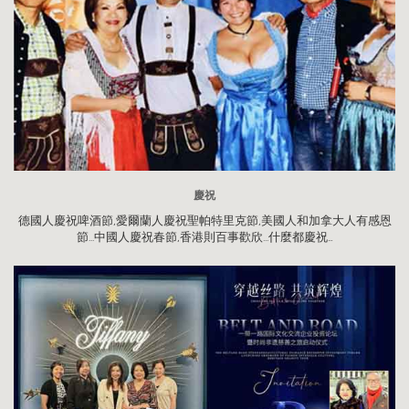
慶祝
德國人慶祝啤酒節,愛爾蘭人慶祝聖帕特里克節,美國人和加拿大人有感恩
節...中國人慶祝春節,香港則百事歡欣...什麼都慶祝…