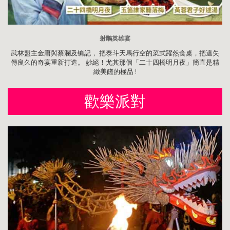
射鵰英雄宴
武林盟主金庸與蔡瀾及镛記， 把泰斗天馬行空的菜式躍然食桌，把這失
傳良久的奇宴重新打造。 妙絕！尤其那個「二十四橋明月夜」簡直是精
緻美饈的極品 !
歡樂派對