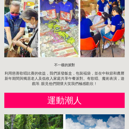
不一樣的派對
利用慈善歌唱比賽的收益，我們派發飯盒，包裝褔袋，並在中秋節和農曆
新年期間與獨居老人及低收入家庭共享午餐派對。有歌唱、魔術表演，遊
戲等, 眼見他們開懷大笑我們極感歡欣！
運動潮人